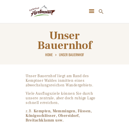
FERIENHOF HARTMANN | URLAUB AUF
DEM BAUERNHOF
Unser
Das Allgäu genießen!
Bauernhof
STARTSEITE
HOME
UNSER BAUERNHOF
UNSER BAUERNHOF
UNSERE WOHNUNGEN
Unser Bauernhof liegt am Rand des
TIERE & NATUR
Kemptner Waldes inmitten eines
abwechslungsreichen Wandergebiets.
ANFRAGE
Viele Ausflugsziele können Sie durch
KONTAKT
unsere zentrale, aber doch ruhige Lage
schnell erreichen,
z.B.
Kempten, Memmingen, Füssen,
Königsschlösser, Oberstdorf,
Breitachklamm usw.